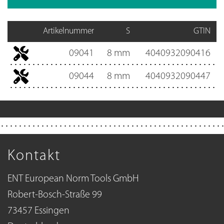
Artikelnummer
S
GTIN
09041
8 mm
4040932090416
09044
8 mm
4040932090447
Kontakt
ENT European Norm Tools GmbH
Robert-Bosch-Straße 99
73457 Essingen